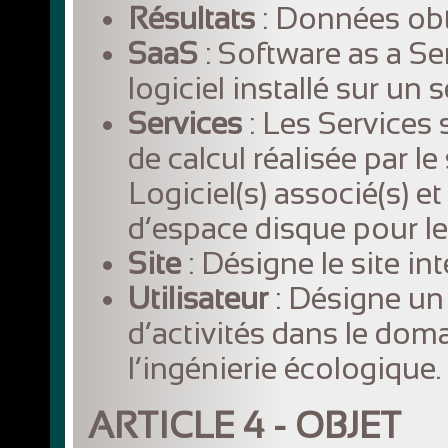
Résultats
: Données obte
SaaS
:
Software as a Ser
logiciel installé sur un 
Services
: Les Services 
de calcul réalisée par le
Logiciel(s) associé(s) et
d’espace disque pour l
Site
:
Désigne le site in
Utilisateur
: Désigne un
d’activités dans le doma
l’ingénierie écologique.
ARTICLE 4 - OBJET